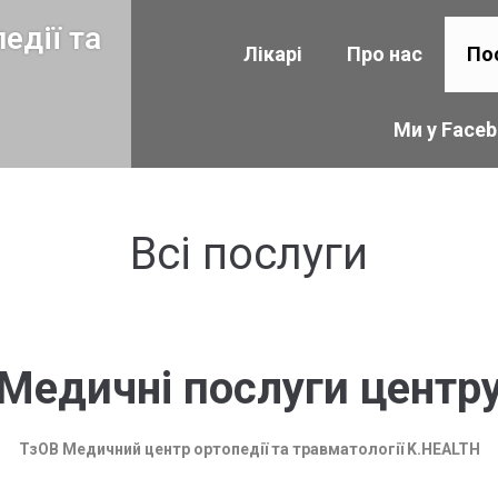
едії та
Лікарі
Про нас
По
Ми у Face
Всі послуги
Медичні послуги центр
ТзОВ Медичний центр ортопедії та травматології K.HEALTH