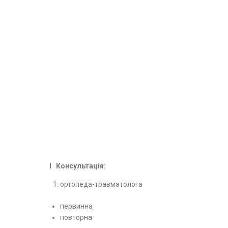
І Консультація:
ортопеда-травматолога
первинна
повторна