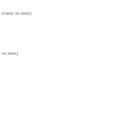
 зламу чи звиху:
 чи звиху: