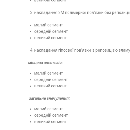
великий сегмент
накладання 3М полімерної пов’язки без репозиції
малий сегмент
середній сегмент
великий сегмент
накладання гіпсової пов’язки із репозицією зламу
місцева анестезія:
малий сегмент
середній сегмент
великий сегмент
загальне знечулення:
малий сегмент
середній сегмент
великий сегмент