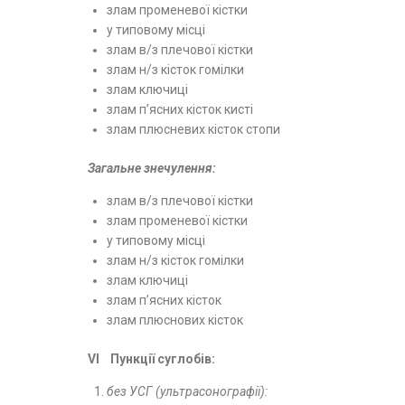
злам променевої кістки
у типовому місці
злам в/з плечової кістки
злам н/з кісток гомілки
злам ключиці
злам п’ясних кісток кисті
злам плюсневих кісток стопи
Загальне знечулення:
злам в/з плечової кістки
злам променевої кістки
у типовому місці
злам н/з кісток гомілки
злам ключиці
злам п’ясних кісток
злам плюснових кісток
VІ
Пункції суглобів:
без УСГ (ультрасонографії):