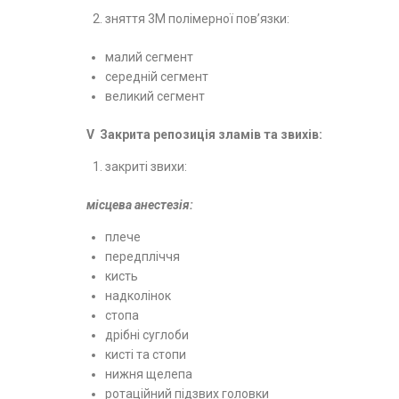
зняття 3М полімерної пов’язки:
малий сегмент
середній сегмент
великий сегмент
V Закрита репозиція зламів та звихів:
закриті звихи:
місцева анестезія:
плече
передпліччя
кисть
надколінок
стопа
дрібні суглоби
кисті та стопи
нижня щелепа
ротаційний підзвих головки