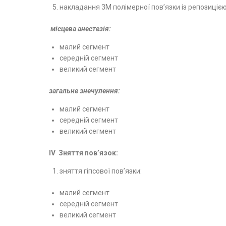
накладання 3М полімерної пов’язки із репозицією
місцева анестезія:
малий сегмент
середній сегмент
великий сегмент
загальне знечулення:
малий сегмент
середній сегмент
великий сегмент
І
V
Зняття
пов’
яз
ок:
зняття гіпсової пов’язки:
малий сегмент
середній сегмент
великий сегмент