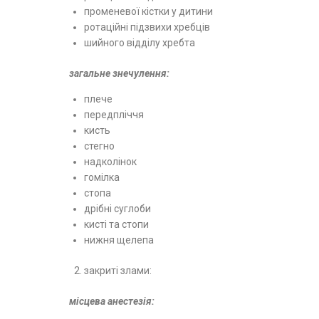
променевої кістки у дитини
ротаційні підзвихи хребців
шийного відділу хребта
загальне знечулення:
плече
передпліччя
кисть
стегно
надколінок
гомілка
стопа
дрібні суглоби
кисті та сто
нижня ще
закриті злами:
місцева анестезія: